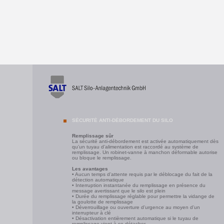
SÉCURITÉ ANTI-DÉBORDEMENT DU SILO
Remplissage sûr
La sécurité anti-débordement est activée automatiquement dès
qu’un tuyau d’alimentation est raccordé au système de
remplissage. Un robinet-vanne à manchon déformable autorise
ou bloque le remplissage.
Les avantages
• Aucun temps d’attente requis par le déblocage du fait de la
détection automatique
• Interruption instantanée du remplissage en présence du
message avertissant que le silo est plein
• Durée du remplissage réglable pour permettre la vidange de
la goulotte de remplissage
• Déverrouillage ou ouverture d’urgence au moyen d’un
interrupteur à clé
• Désactivation entièrement automatique si le tuyau de
remplissage vient à se détacher